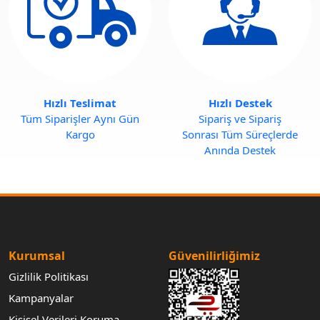
Hızlı Teslimat
Hızlı Destek
Tüm Siparişler Aynı Gün
Sipariş ve Sipariş
Kargo
Sonrası Tüm Süreçlerde
Anında Destek
Kurumsal
Güvenilirliğimiz
Gizlilik Politikası
Kampanyalar
Kişisel Verileri Koruma