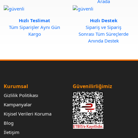
Arada
Hızlı Teslimat
Hızlı Destek
Tüm Siparişler Aynı Gün
Sipariş ve Sipariş
Kargo
Sonrası Tüm Süreçlerde
Anında Destek
Kurumsal
Güvenilirliğimiz
Gizlilik Politikası
Kampanyalar
Kişisel Verileri Koruma
Blog
İletişim